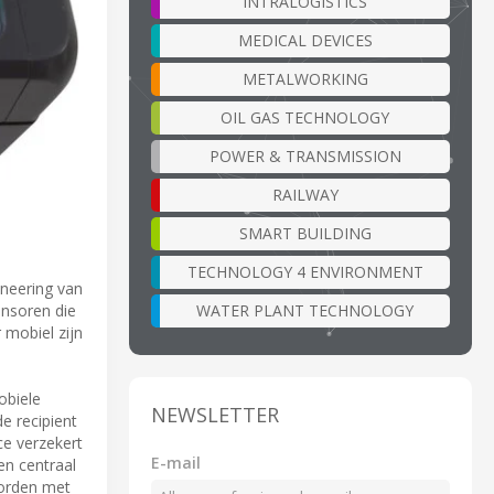
INTRALOGISTICS
MEDICAL DEVICES
METALWORKING
OIL GAS TECHNOLOGY
POWER & TRANSMISSION
RAILWAY
SMART BUILDING
TECHNOLOGY 4 ENVIRONMENT
ineering van
WATER PLANT TECHNOLOGY
ensoren die
 mobiel zijn
obiele
NEWSLETTER
e recipient
ce verzekert
E-mail
en centraal
worden met