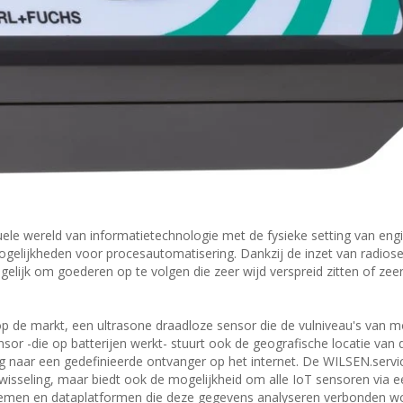
rtuele wereld van informatietechnologie met de fysieke setting van eng
ogelijkheden voor procesautomatisering. Dankzij de inzet van radios
gelijk om goederen op te volgen die zeer wijd verspreid zitten of zeer
p de markt, een ultrasone draadloze sensor die de vulniveau's van m
sor -die op batterijen werkt- stuurt ook de geografische locatie van d
 naar een gedefinieerde ontvanger op het internet. De WILSEN.servi
twisseling, maar biedt ook de mogelijkheid om alle IoT sensoren via e
temen en dataplatformen die deze gegevens analyseren verbonden 