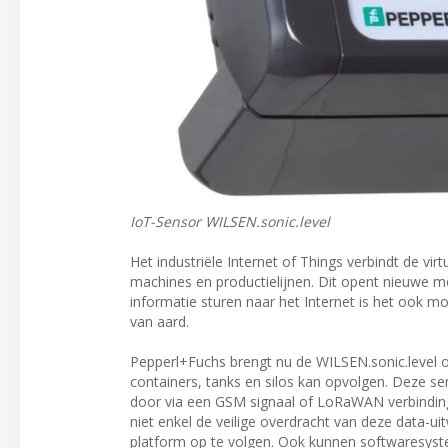
IoT-Sensor WILSEN.sonic.level
Het industriële Internet of Things verbindt de vi
machines en productielijnen. Dit opent nieuwe m
informatie sturen naar het Internet is het ook mo
van aard.
Pepperl+Fuchs brengt nu de WILSEN.sonic.level o
containers, tanks en silos kan opvolgen. Deze sen
door via een GSM signaal of LoRaWAN verbinding
niet enkel de veilige overdracht van deze data-ui
platform op te volgen. Ook kunnen softwaresys