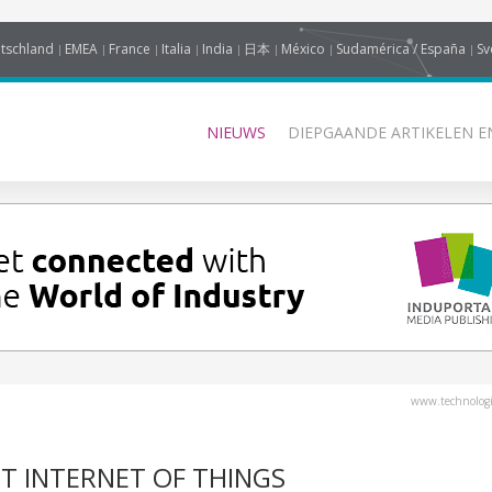
tschland
EMEA
France
Italia
India
日本
México
Sudamérica / España
Sv
NIEUWS
DIEPGAANDE ARTIKELEN E
www.technologi
T INTERNET OF THINGS