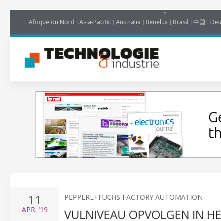
Afrique du Nord
Asia-Pacific
Australia
Benelux
Brasil
中国
Deu
11
PEPPERL+FUCHS FACTORY AUTOMATION
APR.
'19
VULNIVEAU OPVOLGEN IN HE