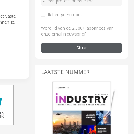
Ik ben geen robot
et vaste
unnen ze
Word lid van de 2.500+ abonnees van
onze email nieuwsbrief
Stuur
LAATSTE NUMMER