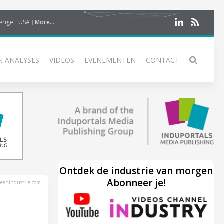
erige
USA
More...
N ANALYSES
VIDEOS
EVENEMENTEN
CONTACT
Ontdek de industrie van morgen
Abonneer je!
eenindustrie.com