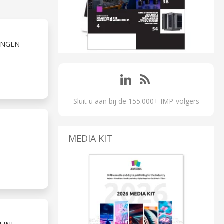
INGEN
Sluit u aan bij de 155.000+ IMP-volgers
MEDIA KIT