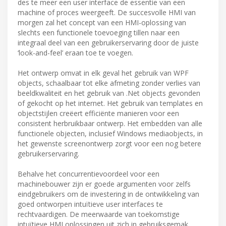
des te meer een user interface de essentie van een
machine of proces weergeeft. De succesvolle HMI van
morgen zal het concept van een HMI-oplossing van
slechts een functionele toevoeging tillen naar een
integraal deel van een gebruikerservaring door de juiste
‘look-and-feel’ eraan toe te voegen.
Het ontwerp omvat in elk geval het gebruik van WPF
objects, schaalbaar tot elke afmeting zonder verlies van
beeldkwaliteit en het gebruik van .Net objects gevonden
of gekocht op het internet. Het gebruik van templates en
objectstijlen creëert efficiënte manieren voor een
consistent herbruikbaar ontwerp. Het embedden van alle
functionele objecten, inclusief Windows mediaobjects, in
het gewenste screenontwerp zorgt voor een nog betere
gebruikerservaring.
Behalve het concurrentievoordeel voor een
machinebouwer zijn er goede argumenten voor zelfs
eindgebruikers om de investering in de ontwikkeling van
goed ontworpen intuïtieve user interfaces te
rechtvaardigen. De meerwaarde van toekomstige
intuïtieve HMI oplossingen uit zich in gebruiksgemak,