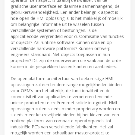
operator. Een aspect is daarbij de kwaliteit van de
grafische user interface en daarmee samenhangend, de
gebruikersvriendelijkheid. Een ander belangrijk aspect is
hoe open de HMI oplossing is. Is het makkelijk of moeilijk
om belangrijke informatie uit te wisselen tussen
verschillende systemen of besturingen. Is de
applicatiecode vergrendeld voor customisatie van functies
of objects? Zal runtime software kunnen draaien op
verschillende hardware platforms? Kunnen ontwerp
engineers standaard .Net objects toepassen in hun
projecten? Dit zijn de onderwerpen die vaak aan de orde
komen in de gesprekken tussen klanten en aanbieders.
De open platform architectuur van toekomstige HMI
oplossingen zal een bredere range mogelijkheden bieden
voor OEM’s om het uiterlijk, de functionaliteit en de
connectiviteit van applicaties te verbeteren teneinde
unieke producten te creëren met solide integriteit. HMI
oplossingen zullen steeds minder proprietary worden en
steeds meer keuzevrijheid bieden bij het kiezen van een
runtime platform; van compacte operatorpanels tot
industriële PC’s van verschillende fabrikanten. Het zal
mogelijk worden een schaalbaar master-project te