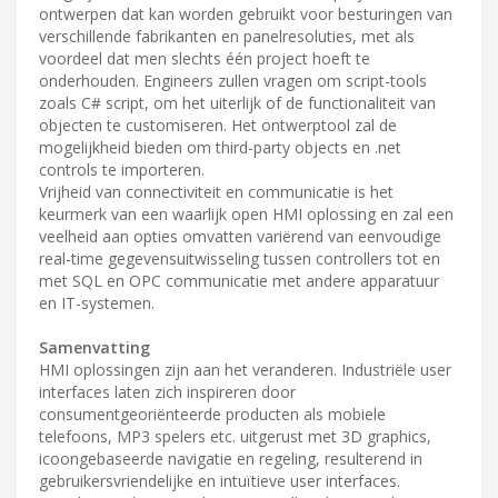
ontwerpen dat kan worden gebruikt voor besturingen van
verschillende fabrikanten en panelresoluties, met als
voordeel dat men slechts één project hoeft te
onderhouden. Engineers zullen vragen om script-tools
zoals C# script, om het uiterlijk of de functionaliteit van
objecten te customiseren. Het ontwerptool zal de
mogelijkheid bieden om third-party objects en .net
controls te importeren.
Vrijheid van connectiviteit en communicatie is het
keurmerk van een waarlijk open HMI oplossing en zal een
veelheid aan opties omvatten variërend van eenvoudige
real-time gegevensuitwisseling tussen controllers tot en
met SQL en OPC communicatie met andere apparatuur
en IT-systemen.
Samenvatting
HMI oplossingen zijn aan het veranderen. Industriële user
interfaces laten zich inspireren door
consumentgeoriënteerde producten als mobiele
telefoons, MP3 spelers etc. uitgerust met 3D graphics,
icoongebaseerde navigatie en regeling, resulterend in
gebruikersvriendelijke en intuïtieve user interfaces.