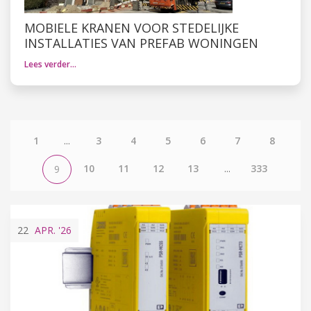
MOBIELE KRANEN VOOR STEDELIJKE
INSTALLATIES VAN PREFAB WONINGEN
Lees verder…
1
...
3
4
5
6
7
8
10
11
12
13
...
333
9
22
APR.
'26