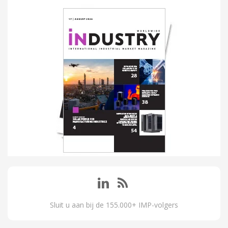
Sluit u aan bij de 155.000+ IMP-volgers