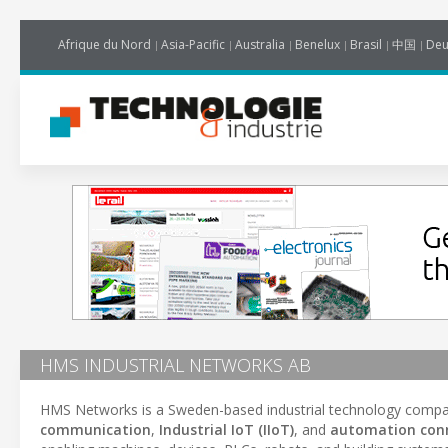
Afrique du Nord
Asia-Pacific
Australia
Benelux
Brasil
中国
Deu
HMS INDUSTRIAL NETWORKS AB
HMS Networks is a Sweden-based industrial technology compan
communication
,
Industrial IoT (IIoT)
, and
automation conn