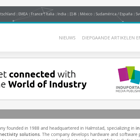
tschland
EMEA
France
Italia
India
日本
México
Sudamérica / España
Sv
NIEUWS
DIEPGAANDE ARTIKELEN E
y founded in 1988 and headquartered in Halmstad, specializing in
in
ectivity solutions
. The company develops hardware and software 