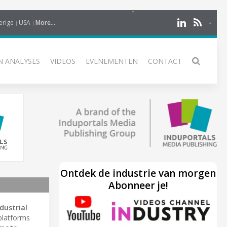
erige
USA
More...
N ANALYSES
VIDEOS
EVENEMENTEN
CONTACT
Ontdek de industrie van morgen
Abonneer je!
dustrial
platforms