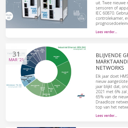
uit. Twee nieuwe 
sensoren of appar
IEC 60870. Gebrui
controlekamer, e
prognosedoelein
Lees verder…
31
BLIJVENDE 
MAR
'21
MARKTAANDE
NETWORKS
Elk jaar doet HM
nieuw aangesloten
jaar blijkt dat, 
2021 met 6% zal g
65% van de nieuw 
Draadloze netwer
top van het net
Lees verder…