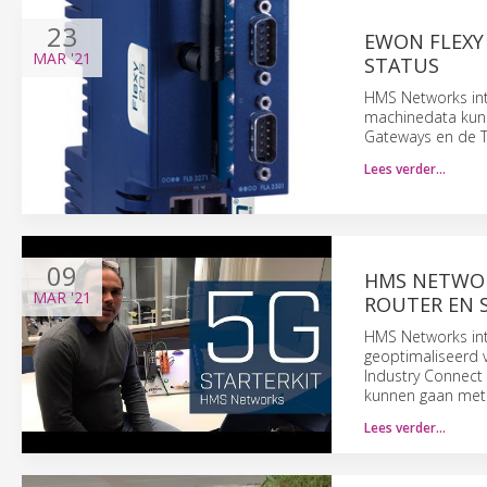
23
EWON FLEXY
MAR
'21
STATUS
HMS Networks int
machinedata kun
Gateways en de 
Lees verder…
09
HMS NETWOR
MAR
'21
ROUTER EN 
HMS Networks intr
geoptimaliseerd v
Industry Connect 
kunnen gaan met
Lees verder…