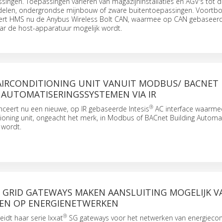
ssingen. Toepassingen variëren van magazijninstallaties en AGV's tot 
delen, ondergrondse mijnbouw of zware buitentoepassingen. Voort
eert HMS nu de Anybus Wireless Bolt CAN, waarmee op CAN gebaseer
r de host-apparatuur mogelijk wordt.
 AIRCONDITIONING UNIT VANUIT MODBUS/ BACNET
 AUTOMATISERINGSSYSTEMEN VIA IR
®
ceert nu een nieuwe, op IR gebaseerde Intesis
AC interface waarmee
tioning unit, ongeacht het merk, in Modbus of BACnet Building Automa
 wordt.
 GRID GATEWAYS MAKEN AANSLUITING MOGELIJK V
REN OP ENERGIENETWERKEN
®
idt haar serie Ixxat
SG gateways voor het netwerken van energiec