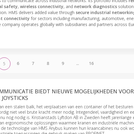
 to communicate across industrial networks. Its portfolio includes
re
al safety
,
wireless connectivity
, and
network diagnostics
solution
Lion. HMS delivers added value through
secure industrial networkin
nt connectivity
for sectors including manufacturing, automotive, ene
e company operates globally with subsidiaries and partners across Eu
6
7
8
9
...
16
5
MUNICATIE BIEDT NIEUWE MOGELIJKHEDEN VOOR
 JOYSTICKS
an een stalen balk, het verplaatsen van een container of het besturen
rdig niet veel brute kracht meer nodig. Integendeel, vaardigheid en ee
t nu nog nodig is. Kristianstads Lyftdon AB in Zweden heeft jarenlange 
an ergonomische oplossingen waarmee kranen en industriële machi
j de technologie van HMS Anybus kunnen hun kraancabines nu ook w
ustriële toepassingen die gebruik maken van PROFINET.