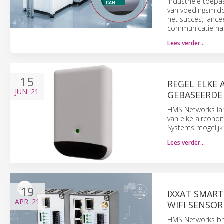
industriële toepa
van voedingsmid
het succes, lanc
communicatie naa
Lees verder…
15
REGEL ELKE
JUN
'21
GEBASEERDE
HMS Networks lan
van elke aircondi
Systems mogelijk
Lees verder…
19
IXXAT SMART
APR
'21
WIFI SENSO
HMS Networks bre