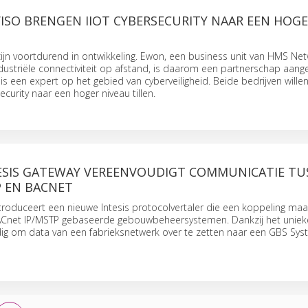
ISO BRENGEN IIOT CYBERSECURITY NAAR EEN HOG
ijn voortdurend in ontwikkeling. Ewon, een business unit van HMS Ne
ndustriële connectiviteit op afstand, is daarom een partnerschap aan
f is een expert op het gebied van cyberveiligheid. Beide bedrijven will
ecurity naar een hoger niveau tillen.
ESIS GATEWAY VEREENVOUDIGT COMMUNICATIE TU
P EN BACNET
roduceert een nieuwe Intesis protocolvertaler die een koppeling maa
ACnet IP/MSTP gebaseerde gebouwbeheersystemen. Dankzij het unie
dig om data van een fabrieksnetwerk over te zetten naar een GBS Sys