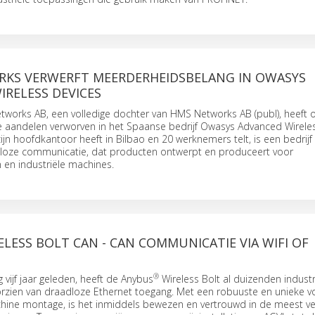
KS VERWERFT MEERDERHEIDSBELANG IN OWASYS
RELESS DEVICES
tworks AB, een volledige dochter van HMS Networks AB (publ), heeft op
e aandelen verworven in het Spaanse bedrijf Owasys Advanced Wirele
zijn hoofdkantoor heeft in Bilbao en 20 werknemers telt, is een bedrijf
loze communicatie, dat producten ontwerpt en produceert voor
n en industriële machines.
LESS BOLT CAN - CAN COMMUNICATIE VIA WIFI OF
®
 vijf jaar geleden, heeft de Anybus
Wireless Bolt al duizenden industr
rzien van draadloze Ethernet toegang. Met een robuuste en unieke v
hine montage, is het inmiddels bewezen en vertrouwd in de meest v