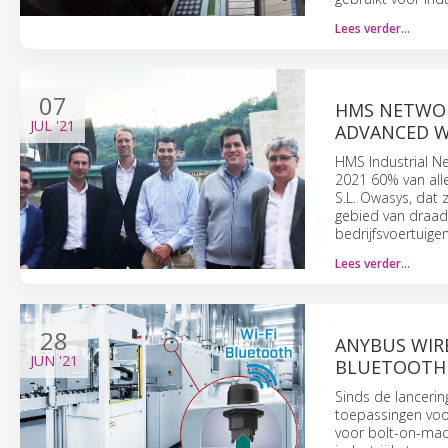
Lees verder…
07
HMS NETWOR
JUL
'21
ADVANCED WI
HMS Industrial Ne
2021 60% van all
S.L. Owasys, dat 
gebied van draad
bedrijfsvoertuige
Lees verder…
28
ANYBUS WIRE
JUN
'21
BLUETOOTH
Sinds de lancering
toepassingen voo
voor bolt-on-mac