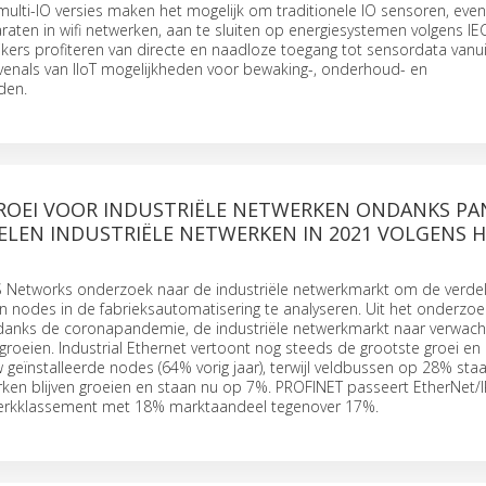
multi-IO versies maken het mogelijk om traditionele IO sensoren, even
aten in wifi netwerken, aan te sluiten op energiesystemen volgens I
kers profiteren van directe en naadloze toegang tot sensordata vanu
venals van IIoT mogelijkheden voor bewaking-, onderhoud- en
den.
GROEI VOOR INDUSTRIËLE NETWERKEN ONDANKS PA
LEN INDUSTRIËLE NETWERKEN IN 2021 VOLGENS 
S Networks onderzoek naar de industriële netwerkmarkt om de verdel
 nodes in de fabrieksautomatisering te analyseren. Uit het onderzoe
ondanks de coronapandemie, de industriële netwerkmarkt naar verwacht
roeien. Industrial Ethernet vertoont nog steeds de grootste groei e
geïnstalleerde nodes (64% vorig jaar), terwijl veldbussen op 28% staan
ken blijven groeien en staan nu op 7%. PROFINET passeert EtherNet/
werkklassement met 18% marktaandeel tegenover 17%.