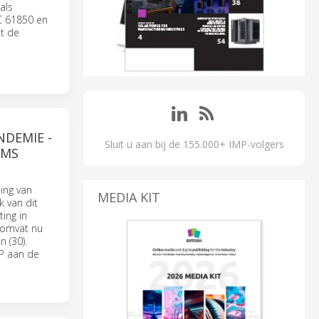
als
EC 61850 en
it de
NDEMIE -
Sluit u aan bij de 155.000+ IMP-volgers
HMS
ing van
MEDIA KIT
k van dit
ing in
n omvat nu
 (30).
IP aan de