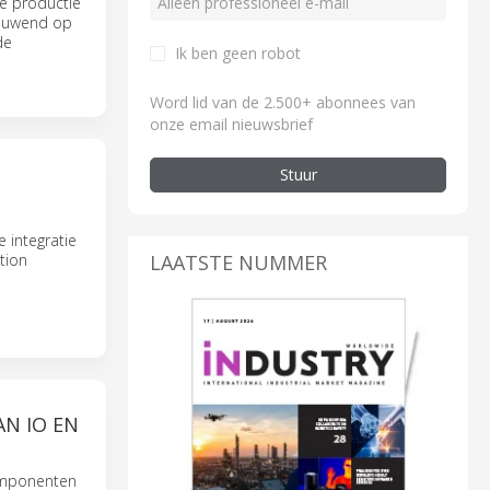
de productie
bouwend op
de
Ik ben geen robot
Word lid van de 2.500+ abonnees van
onze email nieuwsbrief
Stuur
 integratie
LAATSTE NUMMER
tion
AN IO EN
omponenten