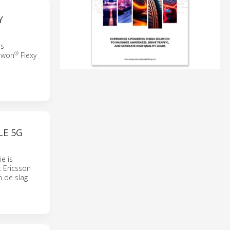
Y
rs
®
Ewon
Flexy
LE 5G
e is
t Ericsson
n de slag