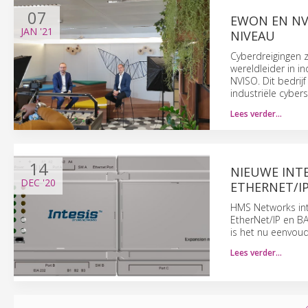
07
EWON EN NV
JAN
'21
NIVEAU
Cyberdreigingen z
wereldleider in i
NVISO. Dit bedrij
industriële cybers
Lees verder…
14
NIEUWE INT
DEC
'20
ETHERNET/I
HMS Networks int
EtherNet/IP en B
is het nu eenvou
Lees verder…