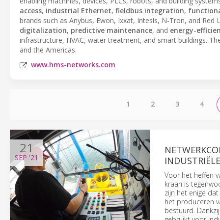
enabling machines, devices, PLCs, robots, and building systems
access
,
industrial Ethernet
,
fieldbus integration
,
function
brands such as Anybus, Ewon, Ixxat, Intesis, N-Tron, and Red 
digitalization
,
predictive maintenance
, and
energy-efficie
infrastructure, HVAC, water treatment, and smart buildings. Th
and the Americas.
www.hms-networks.com
1
2
3
4
21
NETWERKCOM
SEP
'21
INDUSTRIËLE
Voor het heffen v
kraan is tegenwoo
zijn het enige da
het produceren v
bestuurd. Dankzi
gebruikt voor ind