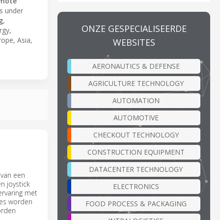
mote
s under
g
,
ONZE GESPECIALISEERDE
rgy,
rope, Asia,
WEBSITES
AERONAUTICS & DEFENSE
AGRICULTURE TECHNOLOGY
AUTOMATION
AUTOMOTIVE
CHECKOUT TECHNOLOGY
CONSTRUCTION EQUIPMENT
DATACENTER TECHNOLOGY
 van een
n joystick
ELECTRONICS
ervaring met
nes worden
FOOD PROCESS & PACKAGING
orden