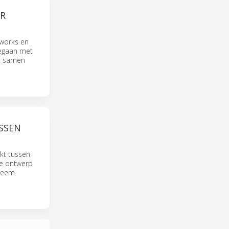
ER
tworks en
gegaan met
en samen
SSEN
kt tussen
ke ontwerp
teem.