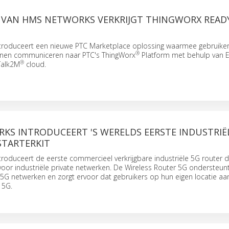
 VAN HMS NETWORKS VERKRIJGT THINGWORX READ
roduceert een nieuwe PTC Marketplace oplossing waarmee gebruike
®
nen communiceren naar PTC's ThingWorx
Platform met behulp van 
®
Talk2M
cloud.
KS INTRODUCEERT 'S WERELDS EERSTE INDUSTRIË
STARTERKIT
oduceert de eerste commercieel verkrijgbare industriële 5G router di
oor industriële private netwerken. De Wireless Router 5G ondersteun
5G netwerken en zorgt ervoor dat gebruikers op hun eigen locatie aa
 5G.