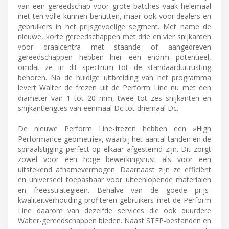
van een gereedschap voor grote batches vaak helemaal
niet ten volle kunnen benutten, maar ook voor dealers en
gebruikers in het prijsgevoelige segment. Met name de
nieuwe, korte gereedschappen met drie en vier snijkanten
voor draaicentra met staande of aangedreven
gereedschappen hebben hier een enorm potentieel,
omdat ze in dit spectrum tot de standaarduitrusting
behoren. Na de huidige uitbreiding van het programma
levert Walter de frezen uit de Perform Line nu met een
diameter van 1 tot 20 mm, twee tot zes snijkanten en
snijkantlengtes van eenmaal Dc tot driemaal Dc.
De nieuwe Perform Line-frezen hebben een »High
Performance-geometrie«, waarbij het aantal tanden en de
spiraalstijging perfect op elkaar afgestemd zijn. Dit zorgt
zowel voor een hoge bewerkingsrust als voor een
uitstekend afnamevermogen. Daarnaast zijn ze efficiënt
en universeel toepasbaar voor uiteenlopende materialen
en freesstrategieën. Behalve van de goede prijs-
kwaliteitverhouding profiteren gebruikers met de Perform
Line daarom van dezelfde services die ook duurdere
Walter-gereedschappen bieden. Naast STEP-bestanden en