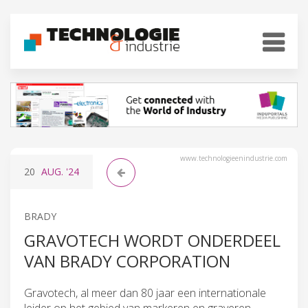
www.technologieenindustrie.com
20
AUG.
'24
BRADY
GRAVOTECH WORDT ONDERDEEL
VAN BRADY CORPORATION
Gravotech, al meer dan 80 jaar een internationale
leider op het gebied van markeren en graveren,