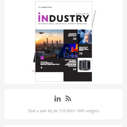
Sluit u aan bij de 155.000+ IMP-volgers