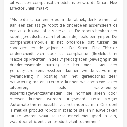
uit wat een compensatiemodule is en wat de Smart Flex
Effector uniek maakt:
"Als je denkt aan een robot in de fabriek, denk je meestal
aan een zes-assige robot die onderdelen assembleert of
een auto bouwt, of iets dergelijks. De robots hebben een
soort gereedschap aan het uiteinde, zoals een grijper. De
compensatiemodule is het onderdeel dat tussen de
robotarm en de grijper zit. De Smart Flex Effector
onderscheidt zich door de compliantie (flexibiliteit in
reactie op krachten) in zes vrijheidsgraden (beweging in de
driedimensionale ruimte) die het biedt. Met een
geïntegreerd sensorsysteem kunnen we de vervorming
(verandering in positie) van het gereedschap zeer
nauwkeurig meten. Hierdoor kunnen we complexe taken
uitvoeren, zoals nauwkeurige
assemblagewerkzaamheden, die normaal alleen door
mensen kunnen worden uitgevoerd. Onze slogan
‘Automate the impossible’ vat het mooi samen. Ons doel
is met dit product robots in staat te stellen nieuwe taken
uit te voeren waar ze traditioneel niet goed in zijn,
waardoor efficiëntie en productiviteit toenemen."