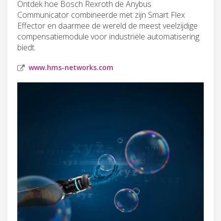
Ontdek hoe Bosch Rexroth de Anybus
Communicator combineerde met zijn Smart Flex
Effector en daarmee de wereld de meest veelzijdige
compensatiemodule voor industriële automatisering
biedt.
www.hms-networks.com