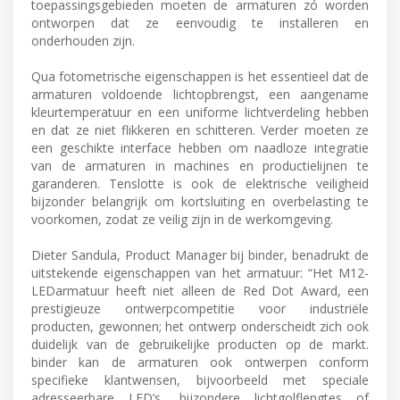
toepassingsgebieden moeten de armaturen zó worden
ontworpen dat ze eenvoudig te installeren en
onderhouden zijn.
Qua fotometrische eigenschappen is het essentieel dat de
armaturen voldoende lichtopbrengst, een aangename
kleurtemperatuur en een uniforme lichtverdeling hebben
en dat ze niet flikkeren en schitteren. Verder moeten ze
een geschikte interface hebben om naadloze integratie
van de armaturen in machines en productielijnen te
garanderen. Tenslotte is ook de elektrische veiligheid
bijzonder belangrijk om kortsluiting en overbelasting te
voorkomen, zodat ze veilig zijn in de werkomgeving.
Dieter Sandula, Product Manager bij binder, benadrukt de
uitstekende eigenschappen van het armatuur: “Het M12-
LEDarmatuur heeft niet alleen de Red Dot Award, een
prestigieuze ontwerpcompetitie voor industriële
producten, gewonnen; het ontwerp onderscheidt zich ook
duidelijk van de gebruikelijke producten op de markt.
binder kan de armaturen ook ontwerpen conform
specifieke klantwensen, bijvoorbeeld met speciale
adresseerbare LED’s, bijzondere lichtgolflengtes of