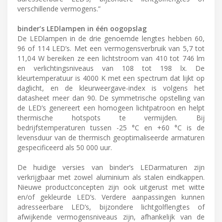
verschillende vermogens.”
binder’s LEDlampen in één oogopslag
De LEDlampen in de drie genoemde lengtes hebben 60,
96 of 114 LED’s. Met een vermogensverbruik van 5,7 tot
11,04 W bereiken ze een lichtstroom van 410 tot 746 lm
en verlichtingsniveaus van 108 tot 198 lx. De
kleurtemperatuur is 4000 K met een spectrum dat lijkt op
daglicht, en de kleurweergave-index is volgens het
datasheet meer dan 90. De symmetrische opstelling van
de LED’s genereert een homogeen lichtpatroon en helpt
thermische hotspots te vermijden. Bij
bedrijfstemperaturen tussen -25 °C en +60 °C is de
levensduur van de thermisch geoptimaliseerde armaturen
gespecificeerd als 50 000 uur.
De huidige versies van binder’s LEDarmaturen zijn
verkrijgbaar met zowel aluminium als stalen eindkappen.
Nieuwe productconcepten zijn ook uitgerust met witte
en/of gekleurde LED’s. Verdere aanpassingen kunnen
adresseerbare LED’s, bijzondere lichtgolflengtes of
afwijkende vermogensniveaus zijn, afhankelijk van de