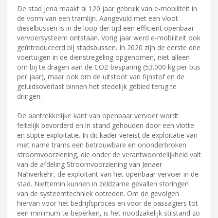
De stad Jena maakt al 120 jaar gebruik van e-mobiliteit in
de vorm van een tramlijn. Aangevuld met een vloot
dieselbussen is in de loop der tijd een efficiënt openbaar
vervoersysteem ontstaan. Vorig jaar werd e-mobiliteit ook
geïntroduceerd bij stadsbussen. In 2020 zijn de eerste drie
voertuigen in de dienstregeling opgenomen, niet alleen
om bij te dragen aan de CO2-besparing (53.000 kg per bus
per jaar), maar ook om de uitstoot van fijnstof en de
geluidsoverlast binnen het stedelijk gebied terug te
dringen.
De aantrekkelijke kant van openbaar vervoer wordt
feitelijk bevorderd en in stand gehouden door een vlotte
en stipte exploitatie. In dit kader vereist de exploitatie van
met name trams een betrouwbare en ononderbroken
stroomvoorziening, die onder de verantwoordelijkheid valt
van de afdeling Stroomvoorziening van Jenaer
Nahverkehr, de exploitant van het openbaar vervoer in de
stad. Niettemin kunnen in zeldzame gevallen storingen
van de systeemtechniek optreden. Om de gevolgen
hiervan voor het bedrijfsproces en voor de passagiers tot
een minimum te beperken, is het noodzakelijk stilstand zo