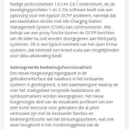
huidige protocolversies 1.6-J en 2.0.1 ondersteunt, als de
beveiligingsprofielen 1 en 2. De software biedt ook een
oplossing voor een typisch OCPP probleem, namelijk dat
een laadstation slechts met één Charging Station
Management System (CSMS) kan communiceren. Met
behulp van een proxy functie kunnen de OCPP berichten
van de lader nu ook worden doorgegeven aan third-party
systemen. Dit is een typisch kenmerk van het open PcVue
systeem, dat intrinsiek een breed scala aan mogelijkheden
voor data-uitwisseling biedt.
Geïntegreerde bedieningsfunctionaliteit
Een nieuw toegevoegd ingangspunt in de
gebruikersinterface dat naadloos in het bestaande
systeem is geïntegreerd, is een kaartweergave waarop de
over het stadsgebied verspreide laadstations als
symboolmarkers worden weergegeven. Het nieuw
toegevoegde deel van de visualisatie profiteert van een
zeer korte leercurve voor gebruikers die al jaren
vertrouwd zijn met de bestaande functies en
bedieningsfilosofie van het besturingssysteem, wat ook
weer terugkomt in het monitoringgebied van de