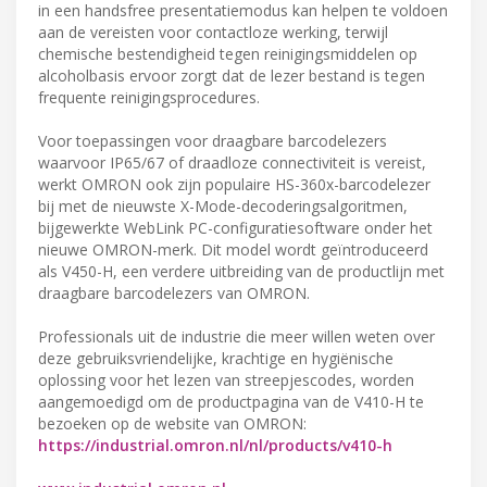
in een handsfree presentatiemodus kan helpen te voldoen
aan de vereisten voor contactloze werking, terwijl
chemische bestendigheid tegen reinigingsmiddelen op
alcoholbasis ervoor zorgt dat de lezer bestand is tegen
frequente reinigingsprocedures.
Voor toepassingen voor draagbare barcodelezers
waarvoor IP65/67 of draadloze connectiviteit is vereist,
werkt OMRON ook zijn populaire HS-360x-barcodelezer
bij met de nieuwste X-Mode-decoderingsalgoritmen,
bijgewerkte WebLink PC-configuratiesoftware onder het
nieuwe OMRON-merk. Dit model wordt geïntroduceerd
als V450-H, een verdere uitbreiding van de productlijn met
draagbare barcodelezers van OMRON.
Professionals uit de industrie die meer willen weten over
deze gebruiksvriendelijke, krachtige en hygiënische
oplossing voor het lezen van streepjescodes, worden
aangemoedigd om de productpagina van de V410-H te
bezoeken op de website van OMRON:
https://industrial.omron.nl/nl/products/v410-h