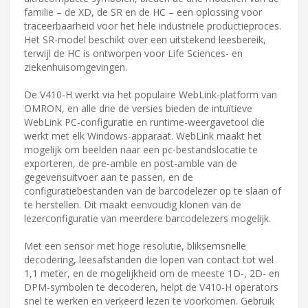
familie – de XD, de SR en de HC – een oplossing voor
traceerbaarheid voor het hele industriële productieproces.
Het SR-model beschikt over een uitstekend leesbereik,
terwijl de HC is ontworpen voor Life Sciences- en
ziekenhuisomgevingen.
De V410-H werkt via het populaire WebLink-platform van
OMRON, en alle drie de versies bieden de intuïtieve
WebLink PC-configuratie en runtime-weergavetool die
werkt met elk Windows-apparaat. WebLink maakt het
mogelijk om beelden naar een pc-bestandslocatie te
exporteren, de pre-amble en post-amble van de
gegevensuitvoer aan te passen, en de
configuratiebestanden van de barcodelezer op te slaan of
te herstellen. Dit maakt eenvoudig klonen van de
lezerconfiguratie van meerdere barcodelezers mogelijk.
Met een sensor met hoge resolutie, bliksemsnelle
decodering, leesafstanden die lopen van contact tot wel
1,1 meter, en de mogelijkheid om de meeste 1D-, 2D- en
DPM-symbolen te decoderen, helpt de V410-H operators
snel te werken en verkeerd lezen te voorkomen. Gebruik