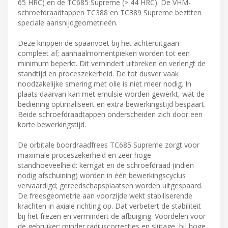
65 HRC) en de TC685 Supreme (> 44 HRC). De VHM-
schroefdraadtappen TC388 en TC389 Supreme bezitten
speciale aansnijdgeometrieën.
Deze knippen de spaanvoet bij het achteruitgaan
compleet af; aanhaalmomentpieken worden tot een
minimum beperkt. Dit verhindert uitbreken en verlengt de
standtijd en proceszekerheid. De tot dusver vaak
noodzakelijke smering met olie is niet meer nodig. In
plaats daarvan kan met emulsie worden gewerkt, wat de
bediening optimaliseert en extra bewerkingstijd bespaart.
Beide schroefdraadtappen onderscheiden zich door een
korte bewerkingstijd.
De orbitale boordraadfrees TC685 Supreme zorgt voor
maximale proceszekerheid en zeer hoge
standhoeveelheid: kerngat en de schroefdraad (indien
nodig afschuining) worden in één bewerkingscyclus
vervaardigd; gereedschapsplaatsen worden uitgespaard.
De freesgeometrie aan voorzijde wekt stabiliserende
krachten in axiale richting op. Dat verbetert de stabiliteit
bij het frezen en vermindert de afbuiging. Voordelen voor
de gebruiker: minder radiuscorrecties en slijtage, bij hoge