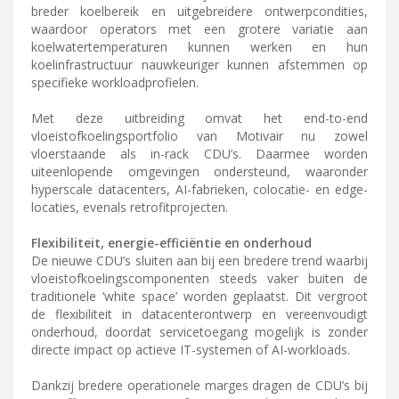
breder koelbereik en uitgebreidere ontwerpcondities,
waardoor operators met een grotere variatie aan
koelwatertemperaturen kunnen werken en hun
koelinfrastructuur nauwkeuriger kunnen afstemmen op
specifieke workloadprofielen.
Met deze uitbreiding omvat het end-to-end
vloeistofkoelingsportfolio van Motivair nu zowel
vloerstaande als in-rack CDU’s. Daarmee worden
uiteenlopende omgevingen ondersteund, waaronder
hyperscale datacenters, AI-fabrieken, colocatie- en edge-
locaties, evenals retrofitprojecten.
Flexibiliteit, energie-efficiëntie en onderhoud
De nieuwe CDU’s sluiten aan bij een bredere trend waarbij
vloeistofkoelingscomponenten steeds vaker buiten de
traditionele ‘white space’ worden geplaatst. Dit vergroot
de flexibiliteit in datacenterontwerp en vereenvoudigt
onderhoud, doordat servicetoegang mogelijk is zonder
directe impact op actieve IT-systemen of AI-workloads.
Dankzij bredere operationele marges dragen de CDU’s bij