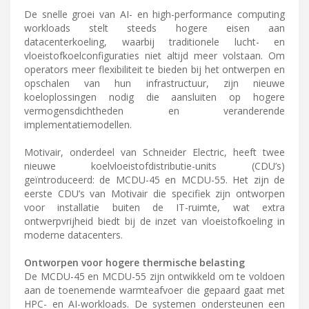
De snelle groei van AI- en high-performance computing
workloads stelt steeds hogere eisen aan
datacenterkoeling, waarbij traditionele lucht- en
vloeistofkoelconfiguraties niet altijd meer volstaan. Om
operators meer flexibiliteit te bieden bij het ontwerpen en
opschalen van hun infrastructuur, zijn nieuwe
koeloplossingen nodig die aansluiten op hogere
vermogensdichtheden en veranderende
implementatiemodellen.
Motivair, onderdeel van Schneider Electric, heeft twee
nieuwe koelvloeistofdistributie-units (CDU’s)
geïntroduceerd: de MCDU-45 en MCDU-55. Het zijn de
eerste CDU’s van Motivair die specifiek zijn ontworpen
voor installatie buiten de IT-ruimte, wat extra
ontwerpvrijheid biedt bij de inzet van vloeistofkoeling in
moderne datacenters.
Ontworpen voor hogere thermische belasting
De MCDU-45 en MCDU-55 zijn ontwikkeld om te voldoen
aan de toenemende warmteafvoer die gepaard gaat met
HPC- en AI-workloads. De systemen ondersteunen een