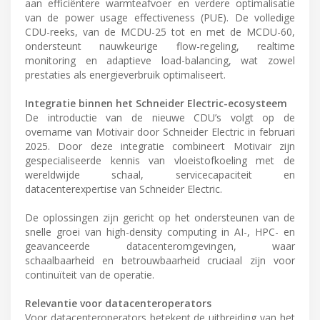
aan efficiëntere warmteafvoer en verdere optimalisatie
van de power usage effectiveness (PUE). De volledige
CDU-reeks, van de MCDU-25 tot en met de MCDU-60,
ondersteunt nauwkeurige flow-regeling, realtime
monitoring en adaptieve load-balancing, wat zowel
prestaties als energieverbruik optimaliseert.
Integratie binnen het Schneider Electric-ecosysteem
De introductie van de nieuwe CDU’s volgt op de
overname van Motivair door Schneider Electric in februari
2025. Door deze integratie combineert Motivair zijn
gespecialiseerde kennis van vloeistofkoeling met de
wereldwijde schaal, servicecapaciteit en
datacenterexpertise van Schneider Electric.
De oplossingen zijn gericht op het ondersteunen van de
snelle groei van high-density computing in AI-, HPC- en
geavanceerde datacenteromgevingen, waar
schaalbaarheid en betrouwbaarheid cruciaal zijn voor
continuïteit van de operatie.
Relevantie voor datacenteroperators
Voor datacenteroperators betekent de uitbreiding van het