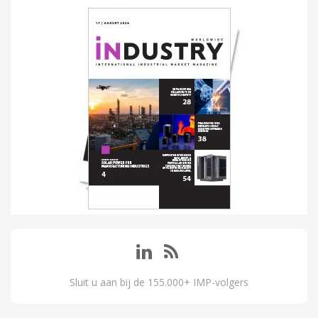
Sluit u aan bij de 155.000+ IMP-volgers