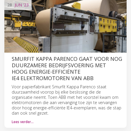
28
JUN
'23
SMURFIT KAPPA PARENCO GAAT VOOR NOG
DUURZAMERE BEDRIJFSVOERING MET
HOOG ENERGIE-EFFICIËNTE
IE4 ELEKTROMOTOREN VAN ABB
Voor papierfabrikant Smurfit Kappa Parenco staat
duurzaamheid voorop bij elke beslissing die de
organisatie neemt. Toen ABB met het voorstel kwam om
elektromotoren die aan vervanging toe zijn te vervangen
door hoog energie-efficiënte IE4-exemplaren, was de stap
dan ook snel gezet.
Lees verder…