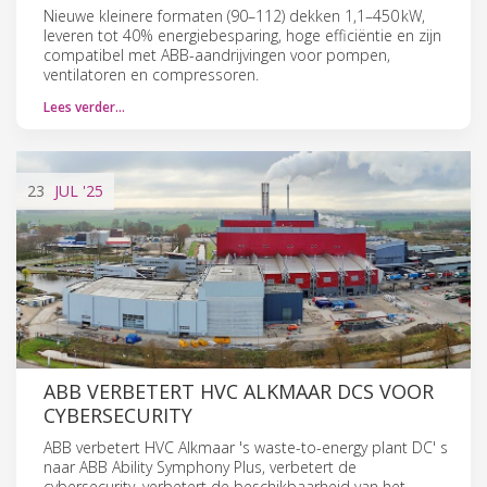
Nieuwe kleinere formaten (90–112) dekken 1,1–450 kW,
leveren tot 40% energiebesparing, hoge efficiëntie en zijn
compatibel met ABB-aandrijvingen voor pompen,
ventilatoren en compressoren.
Lees verder…
23
JUL
'25
ABB VERBETERT HVC ALKMAAR DCS VOOR
CYBERSECURITY
ABB verbetert HVC Alkmaar 's waste-to-energy plant DC' s
naar ABB Ability Symphony Plus, verbetert de
cybersecurity, verbetert de beschikbaarheid van het