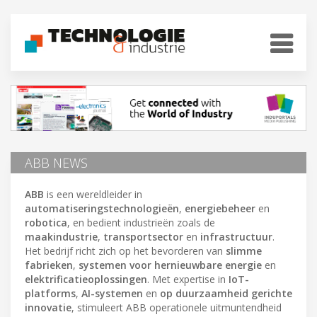
ABB NEWS
ABB
is een wereldleider in
automatiseringstechnologieën
,
energiebeheer
en
robotica
, en bedient industrieën zoals de
maakindustrie
,
transportsector
en
infrastructuur
.
Het bedrijf richt zich op het bevorderen van
slimme
fabrieken
,
systemen voor hernieuwbare energie
en
elektrificatieoplossingen
. Met expertise in
IoT-
platforms
,
AI-systemen
en
op duurzaamheid gerichte
innovatie
, stimuleert ABB operationele uitmuntendheid