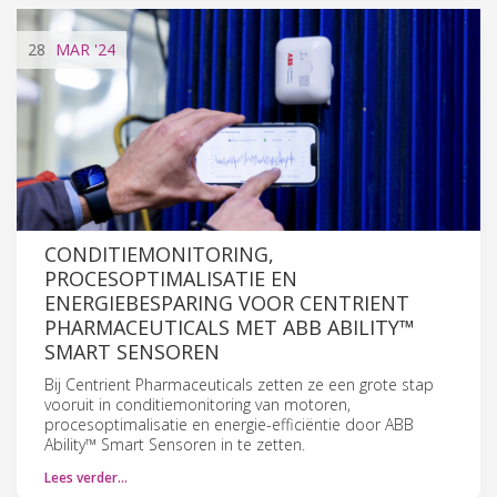
28
MAR
'24
CONDITIEMONITORING,
PROCESOPTIMALISATIE EN
ENERGIEBESPARING VOOR CENTRIENT
PHARMACEUTICALS MET ABB ABILITY™
SMART SENSOREN
Bij Centrient Pharmaceuticals zetten ze een grote stap
vooruit in conditiemonitoring van motoren,
procesoptimalisatie en energie-efficiëntie door ABB
Ability™ Smart Sensoren in te zetten.
Lees verder…