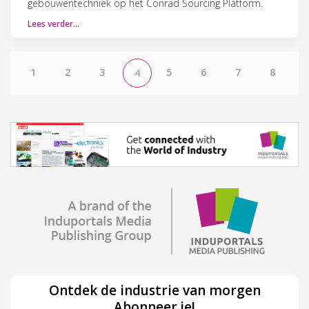
gebouwentechniek op het Conrad Sourcing Platform.
Lees verder…
1
2
3
5
6
7
8
4
Ontdek de industrie van morgen
Abonneer je!