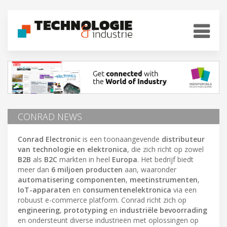
CONRAD NEWS
Conrad Electronic
is een toonaangevende
distributeur
van technologie en elektronica
, die zich richt op zowel
B2B
als
B2C
markten in heel
Europa
. Het bedrijf biedt
meer dan
6 miljoen producten
aan, waaronder
automatisering componenten
,
meetinstrumenten
,
IoT-apparaten
en
consumentenelektronica
via een
robuust e-commerce platform. Conrad richt zich op
engineering
,
prototyping
en
industriële bevoorrading
en ondersteunt diverse industrieën met oplossingen op