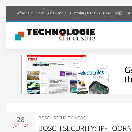
Afrique du Nord
Asia-Pacific
Australia
Benelux
Brasil
中国
Deu
28
BOSCH SECURITY NEWS
JUN.
'24
BOSCH SECURITY: IP-HOOR