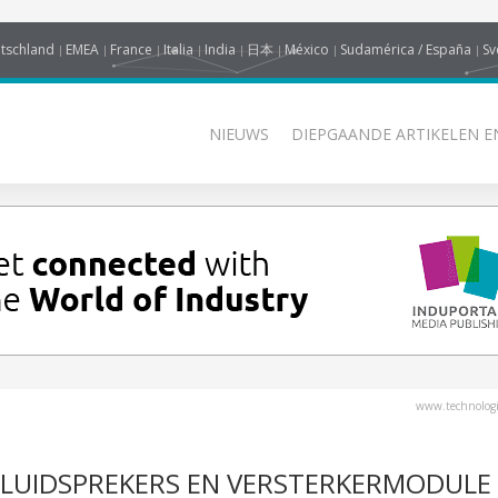
tschland
EMEA
France
Italia
India
日本
México
Sudamérica / España
Sv
NIEUWS
DIEPGAANDE ARTIKELEN E
www.technologi
NLUIDSPREKERS EN VERSTERKERMODULE