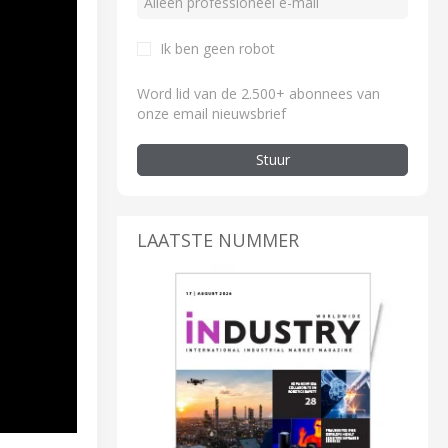
Ik ben geen robot
Word lid van de 2.500+ abonnees van
onze email nieuwsbrief
Stuur
LAATSTE NUMMER