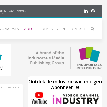
erige
USA
More...
N ANALYSES
VIDEOS
EVENEMENTEN
CONTACT
Ontdek de industrie van morgen
Abonneer je!
eenindustrie.com