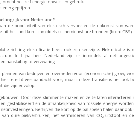
, omdat het zelf energie opwekt en gebruikt.
 energieprijzen.
elangrijk voor Nederland?
nk aan de populariteit van elektrisch vervoer en de opkomst van w
tie uit het land komt inmiddels uit hernieuwbare bronnen (bron: CBS) 
tie richting elektrificatie heeft ook zijn keerzijde. Elektrificatie is
ructuur. In bijna heel Nederland zijn er inmiddels al netcongest
en aansluiting of verzwaring.
gt plannen van bedrijven en overheden voor (economische) groei, w
 hier terecht veel aandacht voor, maar in deze transitie is het ook b
 die zijn er volop.
 gebouwen. Door deze slimmer te maken en ze te laten interacteren 
en gestabiliseerd en de afhankelijkheid van fossiele energie worde
etinvesteringen. Bedrijven die kort op de bal spelen halen daar oo
n van dure piekverbruiken, het verminderen van CO₂-uitstoot en d