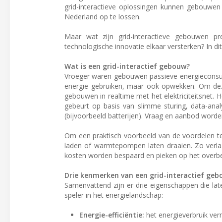
grid-interactieve oplossingen kunnen gebouwe
Nederland op te lossen.
Maar wat zijn grid-interactieve gebouwen p
technologische innovatie elkaar versterken? In d
Wat is een grid-interactief gebouw?
Vroeger waren gebouwen passieve energieconsume
energie gebruiken, maar ook opwekken. Om deze 
gebouwen in realtime met het elektriciteitsnet.
gebeurt op basis van slimme sturing, data-anal
(bijvoorbeeld batterijen). Vraag en aanbod worde
Om een praktisch voorbeeld van de voordelen te 
laden of warmtepompen laten draaien. Zo verlaa
kosten worden bespaard en pieken op het overbel
Drie kenmerken van een grid-interactief ge
Samenvattend zijn er drie eigenschappen die lat
speler in het energielandschap:
Energie-efficiëntie:
het energieverbruik verm