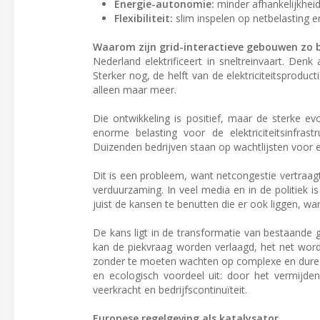
Energie-autonomie:
minder afhankelijkheid
Flexibiliteit:
slim inspelen op netbelasting en
Waarom zijn grid-interactieve gebouwen zo b
Nederland elektrificeert in sneltreinvaart. De
Sterker nog, de helft van de elektriciteitsproduc
alleen maar meer.
Die ontwikkeling is positief, maar de sterke evolu
enorme belasting voor de elektriciteitsinfrast
Duizenden bedrijven staan op wachtlijsten voor e
Dit is een probleem, want netcongestie vertraa
verduurzaming. In veel media en in de politiek is
juist de kansen te benutten die er ook liggen, want
De kans ligt in de transformatie van bestaande
kan de piekvraag worden verlaagd, het net word
zonder te moeten wachten op complexe en dure n
en ecologisch voordeel uit: door het vermijde
veerkracht en bedrijfscontinuïteit.
Europese regelgeving als katalysator