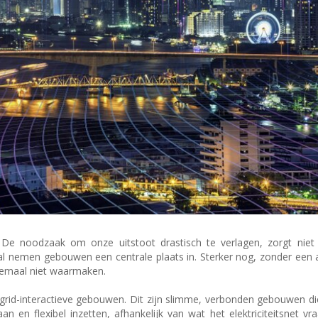
. De noodzaak om onze uitstoot drastisch te verlagen, zorgt niet
l nemen gebouwen een centrale plaats in. Sterker nog, zonder een a
lemaal niet waarmaken.
ng grid-interactieve gebouwen. Dit zijn slimme, verbonden gebouwen die
 en flexibel inzetten, afhankelijk van wat het elektriciteitsnet vra