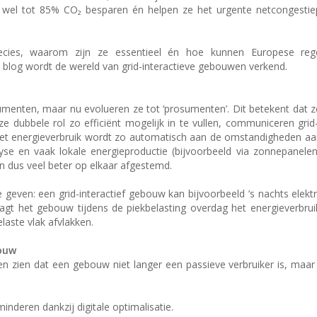
n wel tot 85% CO₂ besparen én helpen ze het urgente netcongestie
recies, waarom zijn ze essentieel én hoe kunnen Europese reg
it blog wordt de wereld van grid-interactieve gebouwen verkend.
nten, maar nu evolueren ze tot ‘prosumenten’. Dit betekent dat ze
dubbele rol zo efficiënt mogelijk in te vullen, communiceren grid-
 Het energieverbruik wordt zo automatisch aan de omstandigheden aa
yse en vaak lokale energieproductie (bijvoorbeeld via zonnepanele
n dus veel beter op elkaar afgestemd.
geven: een grid-interactief gebouw kan bijvoorbeeld ’s nachts elektr
gt het gebouw tijdens de piekbelasting overdag het energieverbru
aste vlak afvlakken.
bouw
en zien dat een gebouw niet langer een passieve verbruiker is, maar
inderen dankzij digitale optimalisatie.