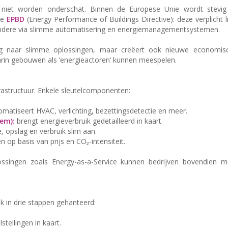
g niet worden onderschat. Binnen de Europese Unie wordt stevig
de
EPBD
(Energy Performance of Buildings Directive): deze verplicht 
andere via slimme automatisering en energiemanagementsystemen.
aag naar slimme oplossingen, maar creëert ook nieuwe economis
arin gebouwen als ‘energieactoren’ kunnen meespelen.
infrastructuur. Enkele sleutelcomponenten:
matiseert HVAC, verlichting, bezettingsdetectie en meer.
em):
brengt energieverbruik gedetailleerd in kaart.
, opslag en verbruik slim aan.
op basis van prijs en CO₂-intensiteit.
lossingen zoals Energy-as-a-Service kunnen bedrijven bovendien m
k in drie stappen gehanteerd:
stellingen in kaart.