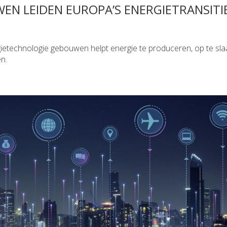
EN LEIDEN EUROPA’S ENERGIETRANSITI
gietechnologie gebouwen helpt energie te produceren, op te sla
en.