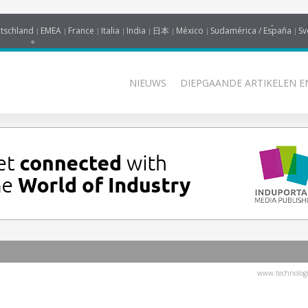
tschland
EMEA
France
Italia
India
日本
México
Sudamérica / España
Sv
NIEUWS
DIEPGAANDE ARTIKELEN E
www.technologi