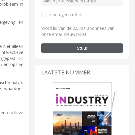
probleem in
Ik ben geen robot
elgeving en
Word lid van de 2.500+ abonnees van
onze email nieuwsbrief
 niet alleen
Stuur
interactieve
ngepast. Dit
n) en opslag
LAATSTE NUMMER
ische auto’s
ik, waardoor
 een actieve