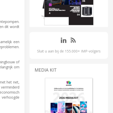
armtepompen.
en dit wordt
 namelijk een
ieproblemen.
Sluit u aan bij de 155.000+ IMP-volgers
oningbouw of
elangrijk om
MEDIA KIT
met het net,
n verminderd
k economisch
e verhoogde