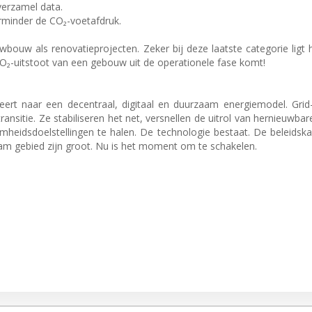
 verzamel data.
rminder de CO₂-voetafdruk.
bouw als renovatieprojecten. Zeker bij deze laatste categorie ligt 
O₂-uitstoot van een gebouw uit de operationele fase komt!
eert naar een decentraal, digitaal en duurzaam energiemodel. Grid-
sitie. Ze stabiliseren het net, versnellen de uitrol van hernieuwbar
eidsdoelstellingen te halen. De technologie bestaat. De beleidskad
m gebied zijn groot. Nu is het moment om te schakelen.