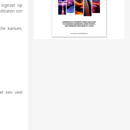
 ingezet op
lidstaten om
che kansen,
et een veel