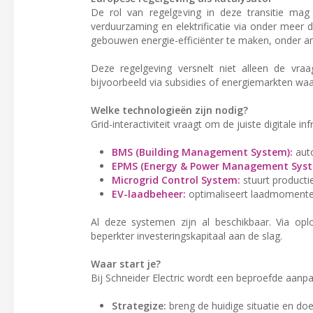
De rol van regelgeving in deze transitie ma
verduurzaming en elektrificatie via onder meer 
gebouwen energie-efficiënter te maken, onder 
Deze regelgeving versnelt niet alleen de vr
bijvoorbeeld via subsidies of energiemarkten wa
Welke technologieën zijn nodig?
Grid-interactiviteit vraagt om de juiste digitale 
BMS (Building Management System):
auto
EPMS (Energy & Power Management Syst
Microgrid Control System:
stuurt productie
EV-laadbeheer:
optimaliseert laadmomenten 
Al deze systemen zijn al beschikbaar. Via op
beperkter investeringskapitaal aan de slag.
Waar start je?
Bij Schneider Electric wordt een beproefde aanpa
Strategize:
breng de huidige situatie en doel